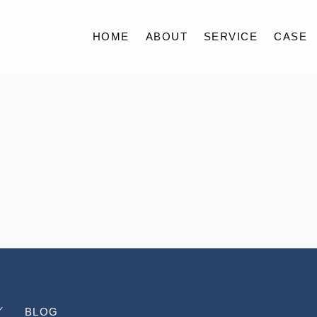
HOME
ABOUT
SERVICE
CASE
HOME
ABOUT
SERVICE
CASE
FAQ
ACCESS
BLOG
BLOG
CONTACT