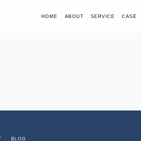
HOME
ABOUT
SERVICE
CASE
HOME
ABOUT
SERVICE
CASE
FAQ
ACCESS
BLOG
BLOG
CONTACT