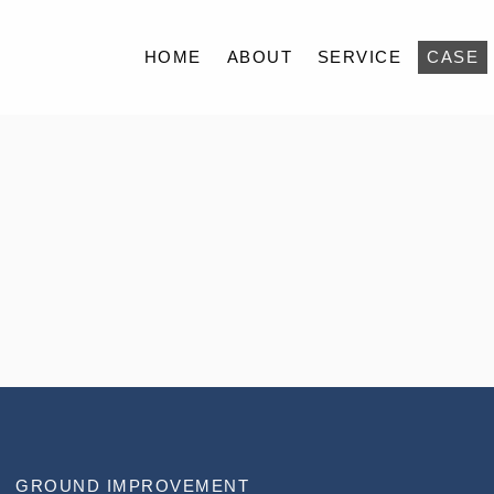
HOME
ABOUT
SERVICE
CASE
HOME
ABOUT
SERVICE
CASE
FAQ
ACCESS
BLOG
GROUND IMPROVEMENT
CONTACT